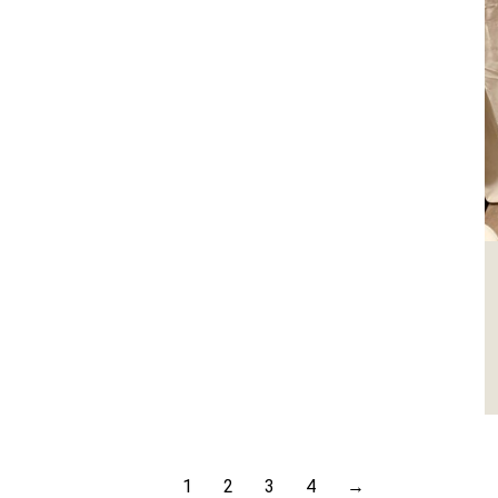
1
2
3
4
→