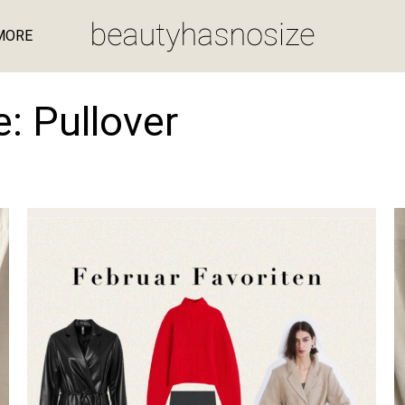
MORE
e:
Pullover