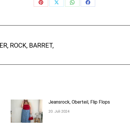
Share
Share
Share
Share
on
on
on
on
Pinterest
X
WhatsApp
Facebook
TION
ER, ROCK, BARRET,
Nächster
Beitrag:
Jeansrock, Oberteil, Flip Flops
20. Juli 2024