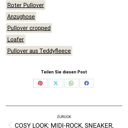
Roter Pullover
Anzughose
Pullover cropped
Loafer
Pullover aus Teddyfleece
Teilen Sie diesen Post
Share
Share
Share
Share
on
on
on
on
Pinterest
X
WhatsApp
Facebook
KOMMENTARNAVIGATI
ZURÜCK
COSY LOOK: MIDI-ROCK, SNEAKER,