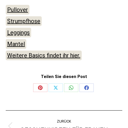
Pullover
Strumpfhose
Leggings
Mantel
Weitere Basics findet ihr hier.
Teilen Sie diesen Post
Share
Share
Share
Share
on
on
on
on
Pinterest
X
WhatsApp
Facebook
KOMMENTARNAVIGATI
ZURÜCK