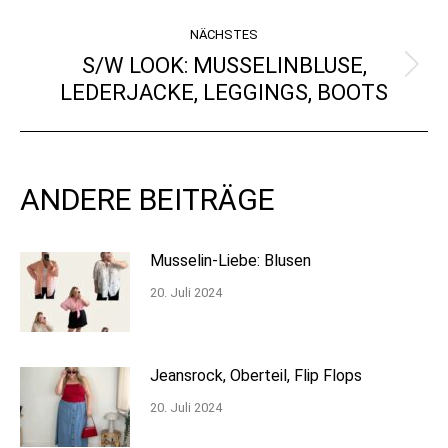
NÄCHSTES
S/W LOOK: MUSSELINBLUSE,
Nächster
LEDERJACKE, LEGGINGS, BOOTS
Beitrag:
ANDERE BEITRÄGE
Musselin-Liebe: Blusen
20. Juli 2024
Jeansrock, Oberteil, Flip Flops
20. Juli 2024