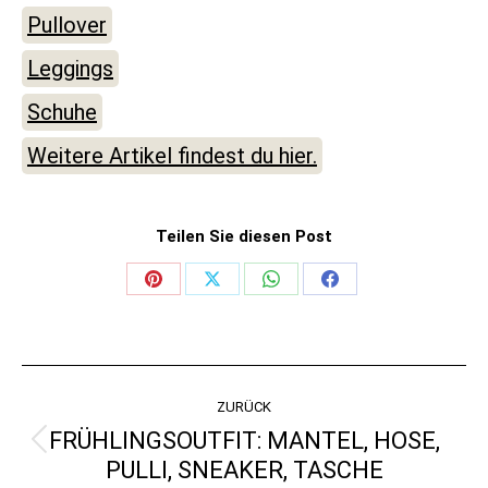
Pullover
Leggings
Schuhe
Weitere Artikel findest du hier.
Teilen Sie diesen Post
Share
Share
Share
Share
on
on
on
on
Pinterest
X
WhatsApp
Facebook
KOMMENTARNAVIGATI
ZURÜCK
FRÜHLINGSOUTFIT: MANTEL, HOSE,
Vorheriger
PULLI, SNEAKER, TASCHE
Beitrag: