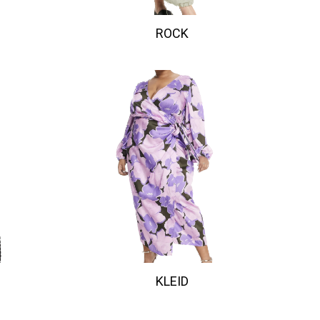
ROCK
KLEID