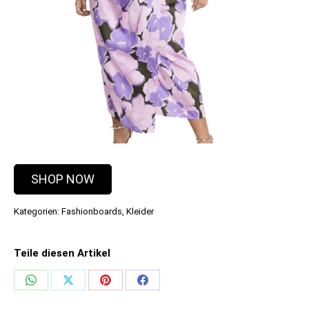
SHOP NOW
Kategorien:
Fashionboards
,
Kleider
Teile diesen Artikel
Share
Share
Share
Share