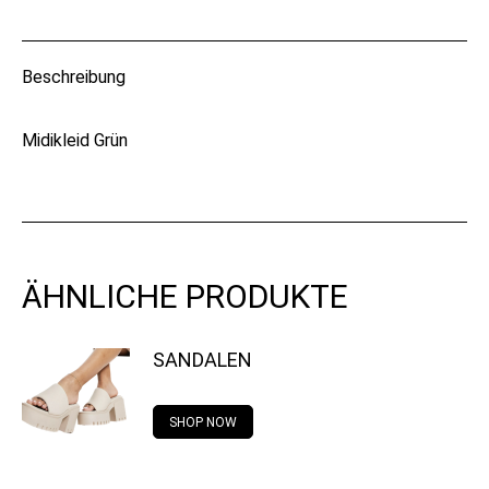
on
on
on
on
WhatsApp
X
Pinterest
Facebook
Beschreibung
Midikleid Grün
ÄHNLICHE PRODUKTE
SANDALEN
SHOP NOW