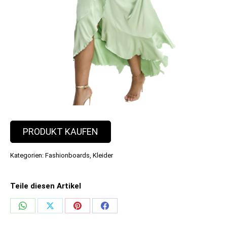
PRODUKT KAUFEN
Kategorien:
Fashionboards
,
Kleider
Teile diesen Artikel
Share
Share
Share
Share