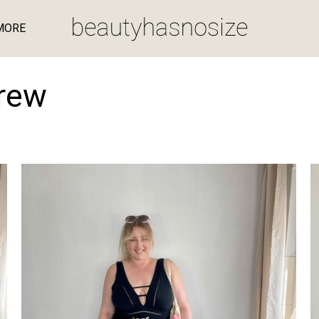
MORE
rew