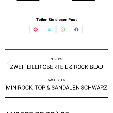
Teilen Sie diesen Post
Share
Share
Share
Share
on
on
on
on
Pinterest
X
WhatsApp
Facebook
KOMMENTARNAVIGATI
ZURÜCK
ZWEITEILER OBERTEIL & ROCK BLAU
Vorheriger
Beitrag:
NÄCHSTES
MINIROCK, TOP & SANDALEN SCHWARZ
Nächster
Beitrag: