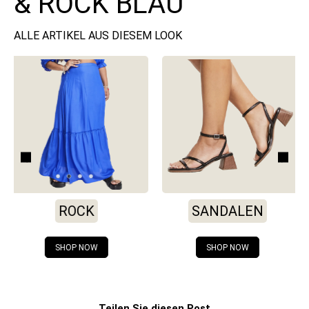
& ROCK BLAU
ALLE ARTIKEL AUS DIESEM LOOK
ROCK
SANDALEN
O
SHOP NOW
SHOP NOW
Teilen Sie diesen Post