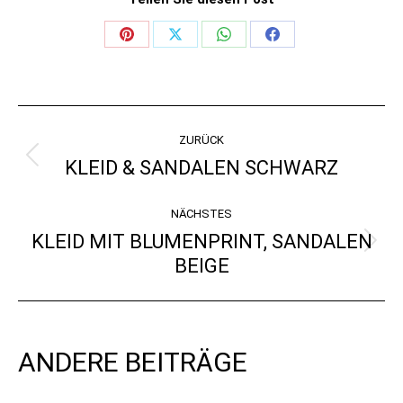
Share
Share
Share
Share
on
on
on
on
Pinterest
X
WhatsApp
Facebook
KOMMENTARNAVIGATI
ZURÜCK
KLEID & SANDALEN SCHWARZ
Vorheriger
Beitrag:
NÄCHSTES
KLEID MIT BLUMENPRINT, SANDALEN
Nächster
BEIGE
Beitrag:
ANDERE BEITRÄGE