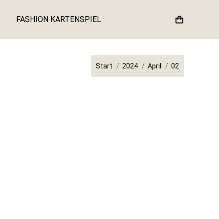
FASHION KARTENSPIEL
Sie befinden sich hier:
Start
2024
April
02