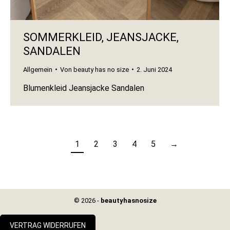
SOMMERKLEID, JEANSJACKE,
SANDALEN
Allgemein
Von
beauty has no size
2. Juni 2024
Blumenkleid Jeansjacke Sandalen
1
2
3
4
5
→
© 2026 -
beautyhasnosize
VERTRAG WIDERRUFEN