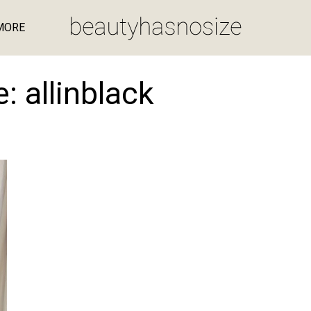
MORE
e:
allinblack