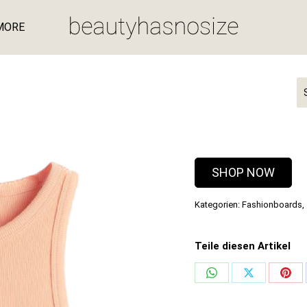
MORE
Si
SHOP NOW
Kategorien:
Fashionboards
,
Teile diesen Artikel
Share
Share
Shar
on
on
on