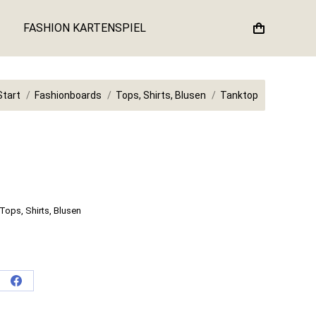
FASHION KARTENSPIEL
e befinden sich hier:
Start
Fashionboards
Tops, Shirts, Blusen
Tanktop
Tops, Shirts, Blusen
e
Share
on