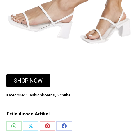
SHOP NOW
Kategorien:
Fashionboards
,
Schuhe
Teile diesen Artikel
Share
Share
Share
Share