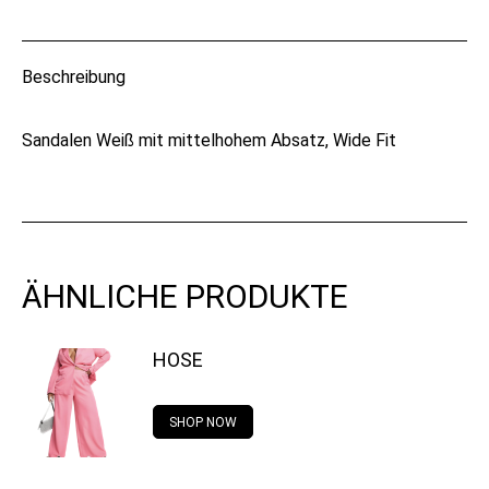
on
on
on
on
WhatsApp
X
Pinterest
Facebook
Beschreibung
Sandalen Weiß mit mittelhohem Absatz, Wide Fit
ÄHNLICHE PRODUKTE
HOSE
SHOP NOW