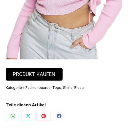
PRODUKT KAUFEN
Kategorien:
Fashionboards
,
Tops, Shirts, Blusen
Teile diesen Artikel
Share
Share
Share
Share