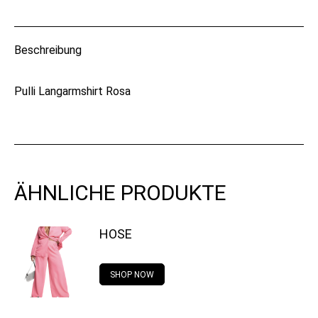
on
on
on
on
WhatsApp
X
Pinterest
Facebook
Beschreibung
Pulli Langarmshirt Rosa
ÄHNLICHE PRODUKTE
HOSE
SHOP NOW