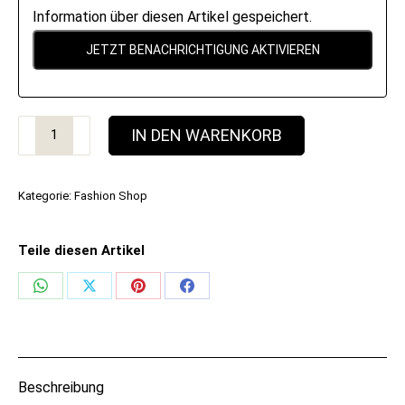
Information über diesen Artikel gespeichert.
Oberteil
IN DEN WARENKORB
Modell
„Candy"
Kategorie:
Fashion Shop
Menge
Teile diesen Artikel
Share
Share
Share
Share
on
on
on
on
WhatsApp
X
Pinterest
Facebook
Beschreibung