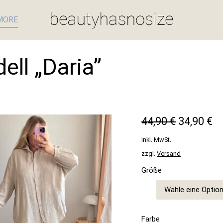
MORE
ll „Daria”
URSPRÜ
A
44,90
€
34,90
€
PREIS
P
Inkl. MwSt.
WAR:
IS
zzgl.
Versand
44,90 €
34
Größe
Farbe