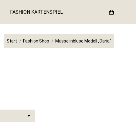
FASHION KARTENSPIEL
Sie befinden sich hier:
Start
Fashion Shop
Musselinbluse Modell „Daria”
NGLICHER
KTUELLER
REIS
T:
,90 €.