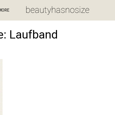
MORE
e:
Laufband