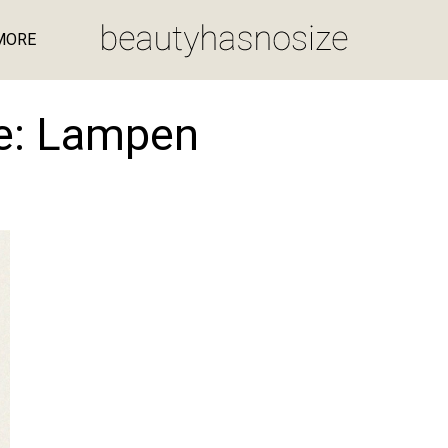
MORE
e:
Lampen