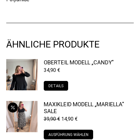
ÄHNLICHE PRODUKTE
OBERTEIL MODELL „CANDY"
34,90
€
Dieses
DETAILS
Produkt
weist
MAXIKLEID MODELL „MARIELLA"
SALE
mehrere
Ursprünglicher
Aktueller
39,90
€
14,90
€
Varianten
Preis
Preis
auf.
war:
ist:
Dieses
AUSFÜHRUNG WÄHLEN
39,90 €
14,90 €.
Die