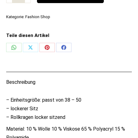
Modell
„Lana"
Kategorie:
Fashion Shop
SALE
Menge
Teile diesen Artikel
Share
Share
Share
Share
on
on
on
on
WhatsApp
X
Pinterest
Facebook
Beschreibung
– Einheitsgröße: passt von 38 – 50
– lockerer Sitz
– Rollkragen locker sitzend
Material: 10 % Wolle 10 % Viskose 65 % Polyacryl 15 %
Polyamide