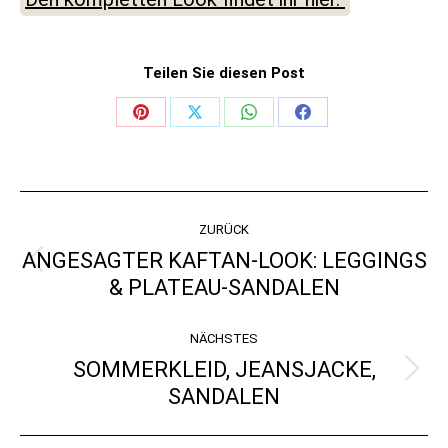
Teilen Sie diesen Post
Share
Share
Share
Share
on
on
on
on
Pinterest
X
WhatsApp
Facebook
KOMMENTARNAVIGATI
ZURÜCK
ANGESAGTER KAFTAN-LOOK: LEGGINGS
Vorheriger
& PLATEAU-SANDALEN
Beitrag:
NÄCHSTES
SOMMERKLEID, JEANSJACKE,
Nächster
SANDALEN
Beitrag: