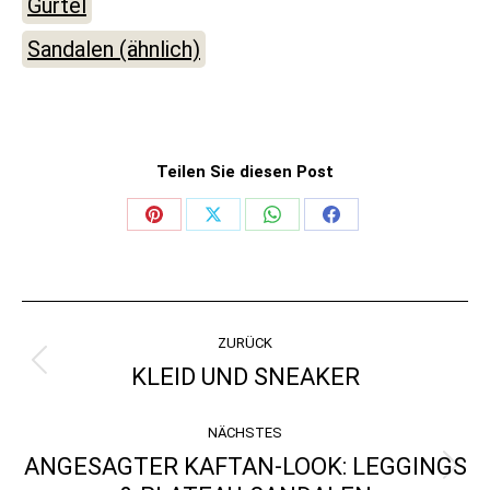
Gürtel
Sandalen (ähnlich)
Teilen Sie diesen Post
Share
Share
Share
Share
on
on
on
on
Pinterest
X
WhatsApp
Facebook
KOMMENTARNAVIGATI
ZURÜCK
KLEID UND SNEAKER
Vorheriger
Beitrag:
NÄCHSTES
ANGESAGTER KAFTAN-LOOK: LEGGINGS
Nächster