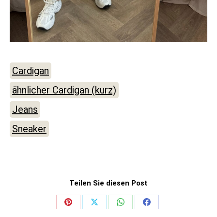
Cardigan
ähnlicher Cardigan (kurz)
Jeans
Sneaker
Teilen Sie diesen Post
Share
Share
Share
Share