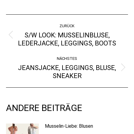
on
on
on
on
Pinterest
X
WhatsApp
Facebook
KOMMENTARNAVIGATI
ZURÜCK
S/W LOOK: MUSSELINBLUSE,
Vorheriger
LEDERJACKE, LEGGINGS, BOOTS
Beitrag:
NÄCHSTES
JEANSJACKE, LEGGINGS, BLUSE,
Nächster
SNEAKER
Beitrag:
ANDERE BEITRÄGE
Musselin-Liebe: Blusen