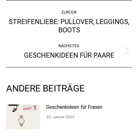
KOMMENTARNAVIGATI
ZURÜCK
STREIFENLIEBE: PULLOVER, LEGGINGS,
Vorheriger
BOOTS
Beitrag:
NÄCHSTES
GESCHENKIDEEN FÜR PAARE
Nächster
Beitrag:
ANDERE BEITRÄGE
Geschenkideen für Frauen
20. Januar 2024