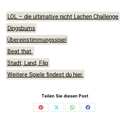
LOL – die ultimative nicht Lachen Challenge
Dingsbums
Übereinstimmungsspiel
Beat that
Stadt, Land, Flip
Weitere Spiele findest du hier.
Teilen Sie diesen Post
Share
Share
Share
Share
on
on
on
on
Pinterest
X
WhatsApp
Facebook